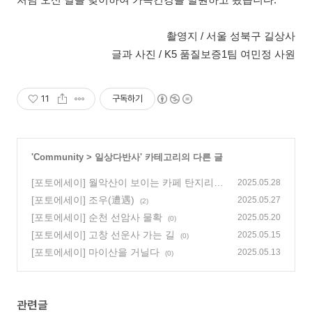
처님 오신 날을 맞이하여 가족건강을 발원하고 왔습니다.
촬영지 / 서울 성북구 길상사
글과 사진 / K5 품질보증1팀 여민정 사원
11
구독하기
'
Community
>
일상다반사
' 카테고리의 다른 글
[포토에세이] 월악산이 보이는 카페 탄지리에
2025.05.28
서
[포토에세이] 조우(遭遇)
(0)
2025.05.27
(2)
[포토에세이] 순천 선암사 물확
2025.05.20
(0)
[포토에세이] 고창 선운사 가는 길
2025.05.15
(0)
[포토에세이] 마이산을 거닐다
2025.05.13
(0)
관련글