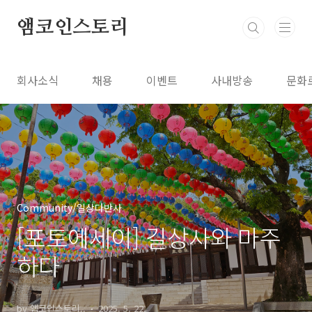
본문 바로가기
앰코인스토리
회사소식
채용
이벤트
사내방송
문화
Community/일상다반사
[포토에세이] 길상사와 마주
하다
by 앰코인스토리..
2025. 5. 22.