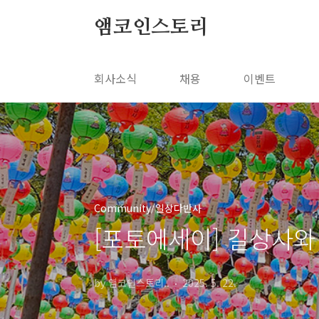
본문 바로가기
앰코인스토리
회사소식
채용
이벤트
Community/일상다반사
[포토에세이] 길상사와
by 앰코인스토리..
2025. 5. 22.