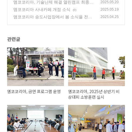
련 실시
앰코코리아, 기술난제 해결 열린캠프 최종심
(1)
2025.05.20
사 결과 발표
앰코코리아 사내카페 개점 소식
(0)
2025.05.19
(0)
앰코코리아 송도사업장에서 봄 소식을 전합
2025.04.25
니다!
(3)
관련글
앰코코리아, 금연 프로그램 운영
앰코코리아, 2025년 상반기 비
상대피 소방훈련 실시