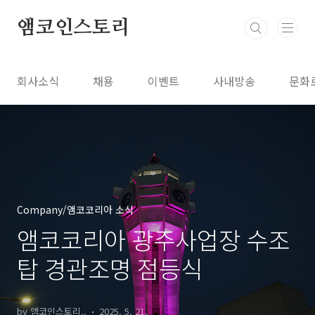
본문 바로가기
앰코인스토리
회사소식
채용
이벤트
사내방송
문화
Company/앰코코리아 소식
앰코코리아 광주사업장 수조
탑 경관조명 점등식
by 앰코인스토리..
2025. 5. 21.