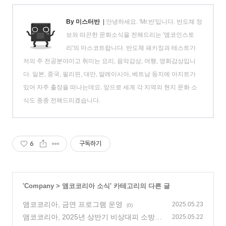
By 미스터반
|
안녕하세요. 'Mr.반'입니다. 반도체 정
보와 따끈한 문화소식을 전해드리는 '앰코인스토
리'의 마스코트랍니다. 반도체 패키징과 테스트가
저의 주 전공분야이고 취미는 요리, 음악감상, 여행, 영화감상입니
다. 일본, 중국, 필리핀, 대만, 말레이시아, 베트남 등지에 아지트가
있어 자주 출장을 떠나는데요. 앞으로 세계 각 지역의 현지 문화 소
식도 종종 전해드리겠습니다.
6
구독하기
'
Company
>
앰코코리아 소식
' 카테고리의 다른 글
앰코코리아, 금연 프로그램 운영
2025.05.23
(0)
앰코코리아, 2025년 상반기 비상대피 소방훈
2025.05.22