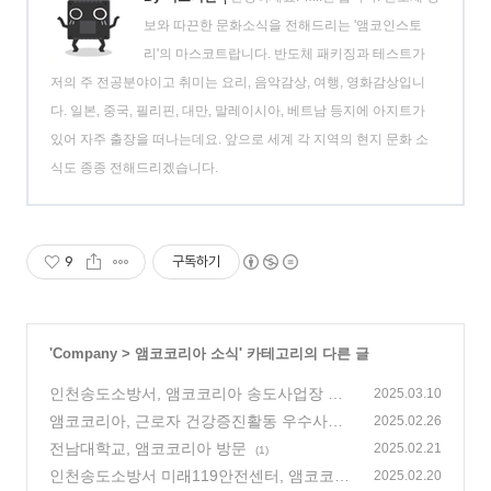
보와 따끈한 문화소식을 전해드리는 '앰코인스토
리'의 마스코트랍니다. 반도체 패키징과 테스트가
저의 주 전공분야이고 취미는 요리, 음악감상, 여행, 영화감상입니
다. 일본, 중국, 필리핀, 대만, 말레이시아, 베트남 등지에 아지트가
있어 자주 출장을 떠나는데요. 앞으로 세계 각 지역의 현지 문화 소
식도 종종 전해드리겠습니다.
9
구독하기
'
Company
>
앰코코리아 소식
' 카테고리의 다른 글
인천송도소방서, 앰코코리아 송도사업장 방
2025.03.10
문
앰코코리아, 근로자 건강증진활동 우수사업
(0)
2025.02.26
장 선정
전남대학교, 앰코코리아 방문
(1)
2025.02.21
(1)
인천송도소방서 미래119안전센터, 앰코코리
2025.02.20