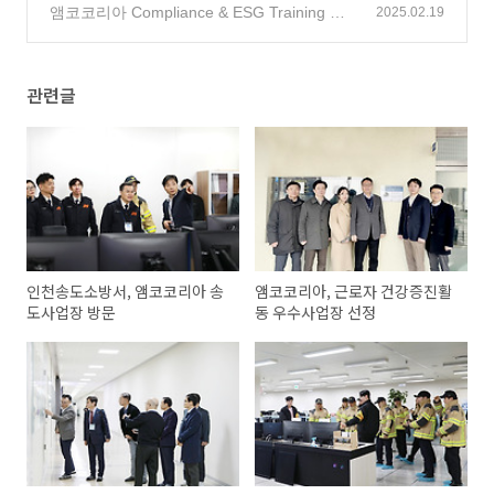
아 송도사업장 소방훈련 실시
앰코코리아 Compliance & ESG Training 진
(2)
2025.02.19
행
(4)
관련글
인천송도소방서, 앰코코리아 송
앰코코리아, 근로자 건강증진활
도사업장 방문
동 우수사업장 선정