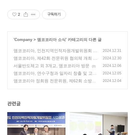
2
구독하기
'
Company
>
앰코코리아 소식
' 카테고리의 다른 글
앰코코리아, 인천지역인적자원개발위원회 사
2024.12.31
업성과 보고회 시상식에서 중부지방고용노동
앰코코리아, 제42회 전문위원 협의체 개최
2024.12.30
청장상 수상
(3)
(1)
서울반도체고 외 3개교, 앰코코리아 방문
2024.12.06
(3)
앰코코리아, 연수구청과 일자리 창출 및 고용
2024.12.05
극대화를 위한 업무협약 체결
앰코코리아 정희원 전문위원, 제62회 소방의
(0)
2024.12.04
날 기념 소방청장표창 수상
(0)
관련글