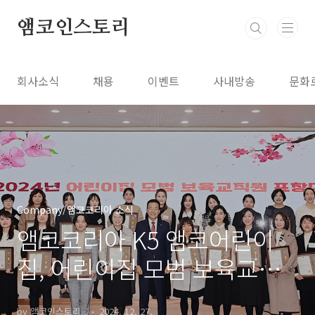
본문 바로가기
앰코인스토리
회사소식
채용
이벤트
사내방송
문화
Company/앰코코리아 소식
앰코코리아 K5 앰코어린이
집, 어린이집 모범 보육교직
원 표창
by 앰코인스토리..
2024. 12. 27.