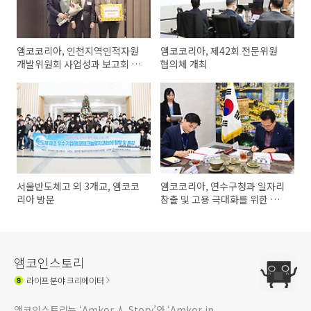
앰코코리아, 인천지역인적자원
앰코코리아, 제42회 전문위원
개발위원회 사업성과 보고회 시
협의체 개최
상식에서 중부지방고용노동청
장상 수상
서울반도체고 외 3개교, 앰코코
앰코코리아, 연수구청과 일자리
리아 방문
창출 및 고용 극대화를 위한 업
무협약 체결
앰코인스토리
라이프
분야 크리에이터
앰코인스토리는 ‘Amkor 人 Story’와 ‘Amkor in