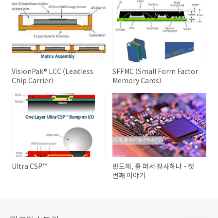
VisionPak® LCC (Leadless
SFFMC (Small Form Factor
Chip Carrier)
Memory Cards)
Ultra CSP™
반도체, 흙 퍼서 장사하나 - 첫
번째 이야기