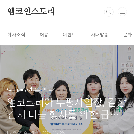
본문 바로가기
앰코인스토리
회사소식
채용
이벤트
사내방송
문화
Company/앰코코리아 소식
앰코코리아 부평사업장, 김장
김치 나눔 행사를 위한 급여
우수리 기부금 전달
by 앰코인스토리..
2024. 11. 29.