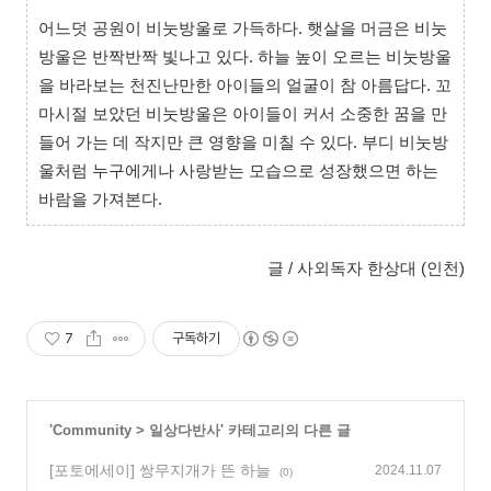
어느덧 공원이 비눗방울로 가득하다. 햇살을 머금은 비눗
방울은 반짝반짝 빛나고 있다. 하늘 높이 오르는 비눗방울
을 바라보는 천진난만한 아이들의 얼굴이 참 아름답다. 꼬
마시절 보았던 비눗방울은 아이들이 커서 소중한 꿈을 만
들어 가는 데 작지만 큰 영향을 미칠 수 있다. 부디 비눗방
울처럼 누구에게나 사랑받는 모습으로 성장했으면 하는
바람을 가져본다.
글 / 사외독자 한상대 (인천)
7
구독하기
'
Community
>
일상다반사
' 카테고리의 다른 글
[포토에세이] 쌍무지개가 뜬 하늘
2024.11.07
(0)