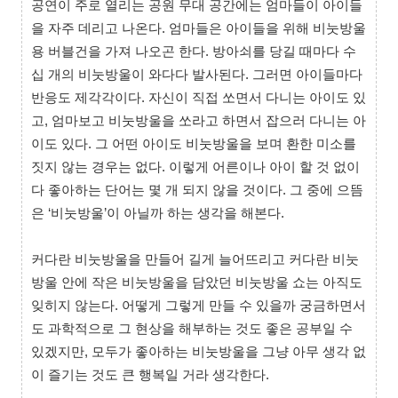
공연이 주로 열리는 공원 무대 공간에는 엄마들이 아이들
을 자주 데리고 나온다. 엄마들은 아이들을 위해 비눗방울
용 버블건을 가져 나오곤 한다. 방아쇠를 당길 때마다 수
십 개의 비눗방울이 와다다 발사된다. 그러면 아이들마다
반응도 제각각이다. 자신이 직접 쏘면서 다니는 아이도 있
고, 엄마보고 비눗방울을 쏘라고 하면서 잡으러 다니는 아
이도 있다. 그 어떤 아이도 비눗방울을 보며 환한 미소를
짓지 않는 경우는 없다. 이렇게 어른이나 아이 할 것 없이
다 좋아하는 단어는 몇 개 되지 않을 것이다. 그 중에 으뜸
은 ‘비눗방울’이 아닐까 하는 생각을 해본다.
커다란 비눗방울을 만들어 길게 늘어뜨리고 커다란 비눗
방울 안에 작은 비눗방울을 담았던 비눗방울 쇼는 아직도
잊히지 않는다. 어떻게 그렇게 만들 수 있을까 궁금하면서
도 과학적으로 그 현상을 해부하는 것도 좋은 공부일 수
있겠지만, 모두가 좋아하는 비눗방울을 그냥 아무 생각 없
이 즐기는 것도 큰 행복일 거라 생각한다.