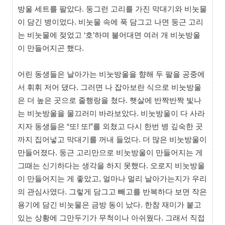
방울 세트를 팔았다. 둥그런 고리를 가진 막대기와 비눗물
이 담긴 병이었다. 비눗물 속에 푹 담그고 나면 둥근 고리
는 비눗물에 젖었고 ‘호’하며 불어대면 여러 개 비눗방울
이 만들어지곤 했다.
어린 동생들은 날아가는 비눗방울을 향해 두 팔을 공중에
서 휘휘 저어 댔다. 그러면 나 잡아보란 식으로 비눗방울
은 더 높은 곳으로 줄행랑을 쳤다. 햇살에 반짝반짝 빛나
는 비눗방울을 물끄러미 바라보았다. 비눗방울이 다 사라
지자 동생들은 “또! 또!”를 외쳤고 다시 한번 병 깊숙한 곳
까지 집어넣고 막대기를 꺼내 들었다. 더 많은 비눗방울이
만들어졌다. 둥근 고리만으로 비눗방울이 만들어지는 게
그때는 신기하다는 생각을 하지 못했다. 오로지 비눗방울
이 만들어지는 게 좋았고, 얼마나 멀리 날아가는지가 우리
의 관심사였다. 그렇게 담그고 빼고를 반복하다 보면 작은
용기에 담긴 비눗물은 금방 동이 났다. 한참 재미가 붙고
있는 상황에 그만두기가 무척이나 아쉬웠다. 그래서 직접