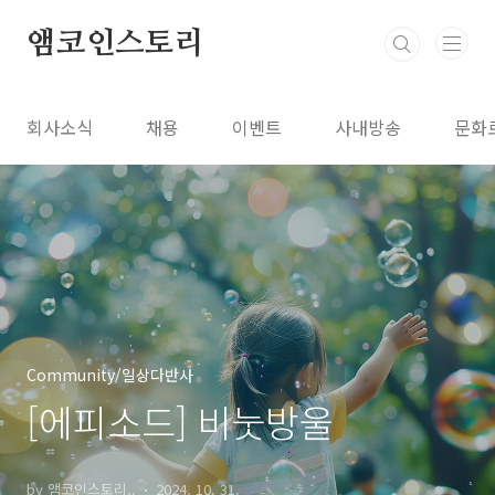
본문 바로가기
앰코인스토리
회사소식
채용
이벤트
사내방송
문화
Community/일상다반사
[에피소드] 비눗방울
by 앰코인스토리..
2024. 10. 31.