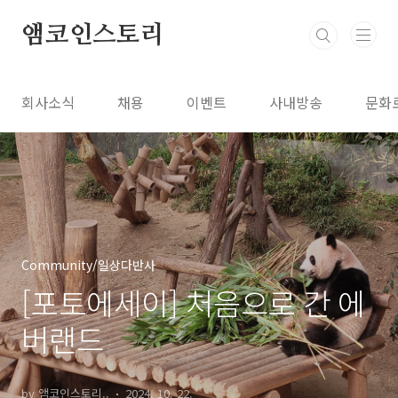
본문 바로가기
앰코인스토리
회사소식
채용
이벤트
사내방송
문화
Community/일상다반사
[포토에세이] 처음으로 간 에
버랜드
by 앰코인스토리..
2024. 10. 22.