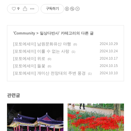
9
구독하기
'
Community
>
일상다반사
' 카테고리의 다른 글
[포토에세이] 남원문화유산 야행
2024.10.29
(0)
[포토에세이] 이룰 수 없는 사랑
2024.10.24
(1)
[포토에세이] 위로
2024.10.17
(0)
[포토에세이] 들꽃
2024.10.15
(0)
[포토에세이] 개미산 전망대의 주변 풍경
2024.10.10
(1)
관련글