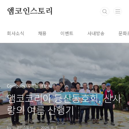
본문 바로가기
앰코인스토리
회사소식
채용
이벤트
사내방송
문화
Company/우리는 앰코人
앰코코리아 등산동호회, 산사
랑의 여름 산행기
by 앰코인스토리..
2024. 8. 7.