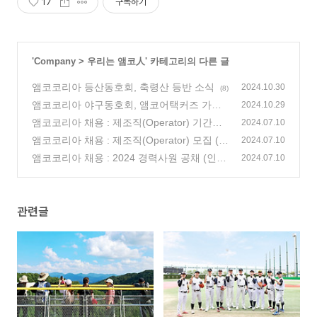
17
구독하기
'
Company
>
우리는 앰코人
' 카테고리의 다른 글
앰코코리아 등산동호회, 축령산 등반 소식
2024.10.30
(8)
앰코코리아 야구동호회, 앰코어택커즈 가을
2024.10.29
리그 활동 소식
앰코코리아 채용 : 제조직(Operator) 기간제
(6)
2024.07.10
모집(인천 송도, 부평)
앰코코리아 채용 : 제조직(Operator) 모집 (광
(0)
2024.07.10
주광역시)
앰코코리아 채용 : 2024 경력사원 공채 (인
(0)
2024.07.10
천, 광주광역시)
(0)
관련글