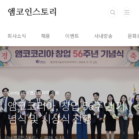
본문 바로가기
앰코인스토리
회사소식
채용
이벤트
사내방송
문화
Company/앰코코리아 소식
앰코코리아, 창업 56주년 기
념식 및 시상식 진행
by 앰코인스토리..
2024. 6. 13.