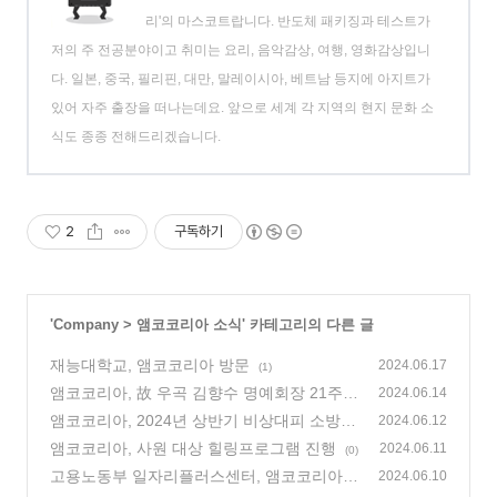
리'의 마스코트랍니다. 반도체 패키징과 테스트가
저의 주 전공분야이고 취미는 요리, 음악감상, 여행, 영화감상입니
다. 일본, 중국, 필리핀, 대만, 말레이시아, 베트남 등지에 아지트가
있어 자주 출장을 떠나는데요. 앞으로 세계 각 지역의 현지 문화 소
식도 종종 전해드리겠습니다.
2
구독하기
'
Company
>
앰코코리아 소식
' 카테고리의 다른 글
재능대학교, 앰코코리아 방문
2024.06.17
(1)
앰코코리아, 故 우곡 김향수 명예회장 21주기
2024.06.14
추모식
앰코코리아, 2024년 상반기 비상대피 소방훈
(0)
2024.06.12
련 실시
앰코코리아, 사원 대상 힐링프로그램 진행
(0)
2024.06.11
(0)
고용노동부 일자리플러스센터, 앰코코리아
2024.06.10