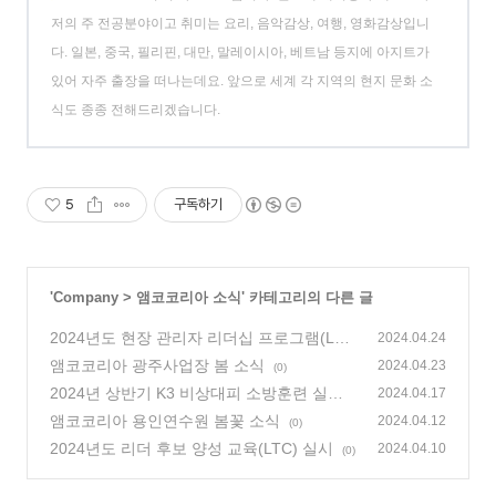
저의 주 전공분야이고 취미는 요리, 음악감상, 여행, 영화감상입니
다. 일본, 중국, 필리핀, 대만, 말레이시아, 베트남 등지에 아지트가
있어 자주 출장을 떠나는데요. 앞으로 세계 각 지역의 현지 문화 소
식도 종종 전해드리겠습니다.
5
구독하기
'
Company
>
앰코코리아 소식
' 카테고리의 다른 글
2024년도 현장 관리자 리더십 프로그램(LD
2024.04.24
P) 실시
앰코코리아 광주사업장 봄 소식
(3)
2024.04.23
(0)
2024년 상반기 K3 비상대피 소방훈련 실시
2024.04.17
(0)
앰코코리아 용인연수원 봄꽃 소식
2024.04.12
(0)
2024년도 리더 후보 양성 교육(LTC) 실시
2024.04.10
(0)