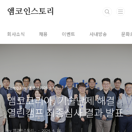
본문 바로가기
앰코인스토리
회사소식
채용
이벤트
사내방송
문화
Company/앰코코리아 소식
앰코코리아, 기술난제 해결
열린캠프 최종심사 결과 발표
by 앰코인스토리..
2024. 4. 18.