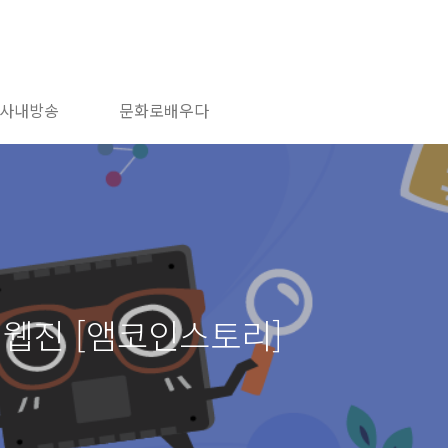
사내방송
문화로배우다
 웹진 [앰코인스토리]