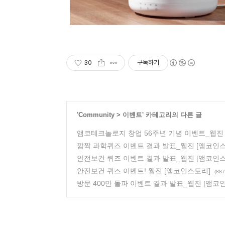
30
구독하기
'
Community
>
이벤트
' 카테고리의 다른 글
앰코테크놀로지 창업 56주년 기념 이벤트_웹진
깜짝 과학퀴즈 이벤트 결과 발표_웹진 [앰코인
안전보건 퀴즈 이벤트 결과 발표_웹진 [앰코인
안전보건 퀴즈 이벤트! 웹진 [앰코인스토리]
(887
방문 400만 돌파 이벤트 결과 발표_웹진 [앰코