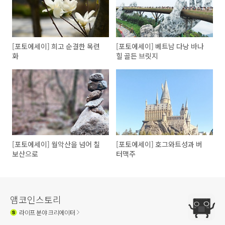
[포토에세이] 희고 순결한 목련
[포토에세이] 베트남 다낭 바나
화
힐 골든 브릿지
[포토에세이] 월악산을 넘어 칠
[포토에세이] 호그와트성과 버
보산으로
터맥주
앰코인스토리
라이프
분야 크리에이터