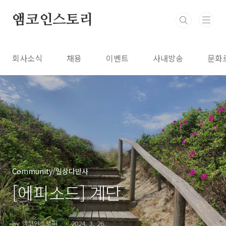
본문 바로가기
앰코인스토리
회사소식
채용
이벤트
사내방송
문화
Community/일상다반사
[에피소드] 계단
by 앰코인스토리..
2024. 3. 26.