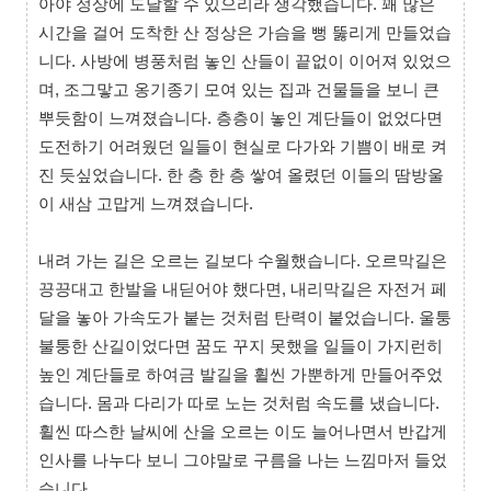
아야 정상에 도달할 수 있으리라 생각했습니다. 꽤 많은
시간을 걸어 도착한 산 정상은 가슴을 뻥 뚫리게 만들었습
니다. 사방에 병풍처럼 놓인 산들이 끝없이 이어져 있었으
며, 조그맣고 옹기종기 모여 있는 집과 건물들을 보니 큰
뿌듯함이 느껴졌습니다. 층층이 놓인 계단들이 없었다면
도전하기 어려웠던 일들이 현실로 다가와 기쁨이 배로 켜
진 듯싶었습니다. 한 층 한 층 쌓여 올렸던 이들의 땀방울
이 새삼 고맙게 느껴졌습니다.
내려 가는 길은 오르는 길보다 수월했습니다. 오르막길은
끙끙대고 한발을 내딛어야 했다면, 내리막길은 자전거 페
달을 놓아 가속도가 붙는 것처럼 탄력이 붙었습니다. 울퉁
불퉁한 산길이었다면 꿈도 꾸지 못했을 일들이 가지런히
높인 계단들로 하여금 발길을 휠씬 가뿐하게 만들어주었
습니다. 몸과 다리가 따로 노는 것처럼 속도를 냈습니다.
휠씬 따스한 날씨에 산을 오르는 이도 늘어나면서 반갑게
인사를 나누다 보니 그야말로 구름을 나는 느낌마저 들었
습니다.