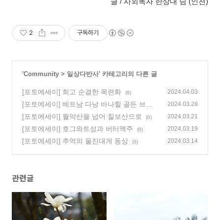
글 / 사외독자 한상대 님 (인천)
2
구독하기
'
Community
>
일상다반사
' 카테고리의 다른 글
[포토에세이] 희고 순결한 목련화
2024.04.03
(8)
[포토에세이] 베트남 다낭 바나힐 골든 브릿
2024.03.28
지
[포토에세이] 월악산을 넘어 칠보산으로
(0)
2024.03.21
(0)
[포토에세이] 호그와트성과 버터맥주
2024.03.19
(0)
[포토에세이] 추억의 울진대게 동상
2024.03.14
(0)
관련글