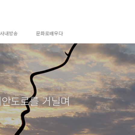
사내방송
문화로배우다
해안도로를 거닐며