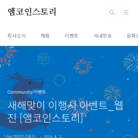
본문 바로가기
앰코인스토리
회사소식
채용
이벤트
사내방송
문화
Community/이벤트
새해맞이 이행시 이벤트_웹
진 [앰코인스토리]
by 앰코인스토리..
2024. 1. 2.