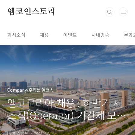
본문 바로가기
앰코인스토리
회사소식
채용
이벤트
사내방송
문화
Company/우리는 앰코人
앰코코리아 채용 : 하반기 제
조직(Operator) 기간제 모집
(인천 송도)
by 미스터 반
2023. 12. 4.