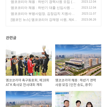
전사대회 개최
앰코코리아 채용 : 하반기 경력사원 모집 (인
(0)
2023.12.04
천 송도, 광주)
앰코코리아 채용 : 하반기 대졸 신입사원 모
(0)
2023.12.04
집 (인천 송도, 광주)
앰코코리아 부평사업장, 김장김치 지원사업
(0)
2023.11.07
을 위한 급여우수리 기부금 전달
[앰코인 뉴스] 앰코코리아 강재영 사원, 제42
(0)
2023.06.26
회 대한민국 미술대전 특선 수상
(0)
관련글
앰코코리아 축구동호회, 제18회
앰코코리아 채용 : 하반기 경력
ATK 축사모 전사대회 개최
사원 모집 (인천 송도, 광주)