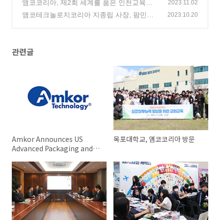
앰코코리아, 제2회 세계를 품은 인천교육한
2023.11.02
마당 참여
앰코테크놀로지코리아 지종립 사장, 팜민찐
(0)
2023.10.20
베트남 총리 접견
(0)
관련글
Amkor Announces US
목포대학교, 앰코코리아 방문
Advanced Packaging and
Test Facility