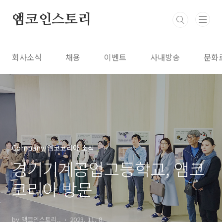
본문 바로가기
앰코인스토리
회사소식
채용
이벤트
사내방송
문화
Company/앰코코리아 소식
경기기계공업고등학교, 앰코
코리아 방문
by 앰코인스토리..
2023. 11. 8.