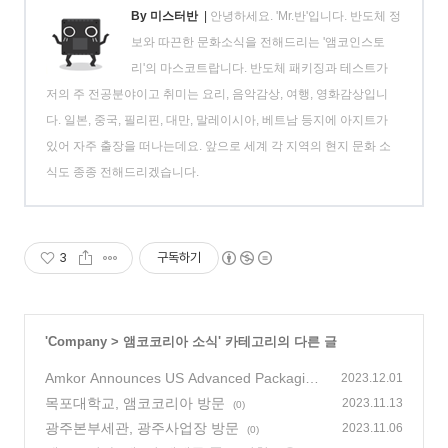
By 미스터반
|
안녕하세요. 'Mr.반'입니다. 반도체 정
보와 따끈한 문화소식을 전해드리는 '앰코인스토
리'의 마스코트랍니다. 반도체 패키징과 테스트가
저의 주 전공분야이고 취미는 요리, 음악감상, 여행, 영화감상입니
다. 일본, 중국, 필리핀, 대만, 말레이시아, 베트남 등지에 아지트가
있어 자주 출장을 떠나는데요. 앞으로 세계 각 지역의 현지 문화 소
식도 종종 전해드리겠습니다.
3
구독하기
'
Company
>
앰코코리아 소식
' 카테고리의 다른 글
Amkor Announces US Advanced Packaging
2023.12.01
and Test Facility
목포대학교, 앰코코리아 방문
(0)
2023.11.13
(0)
광주본부세관, 광주사업장 방문
2023.11.06
(0)