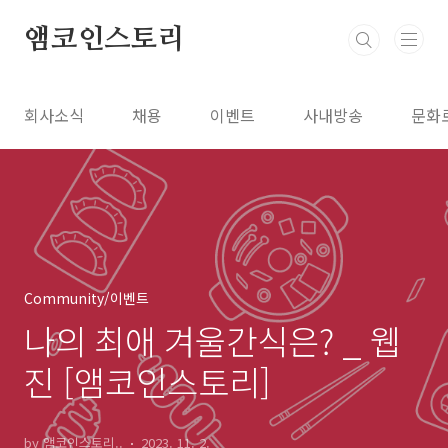
본문 바로가기
앰코인스토리
회사소식
채용
이벤트
사내방송
문화
Community/이벤트
나의 최애 겨울간식은? _ 웹
진 [앰코인스토리]
by 앰코인스토리..
2023. 11. 2.