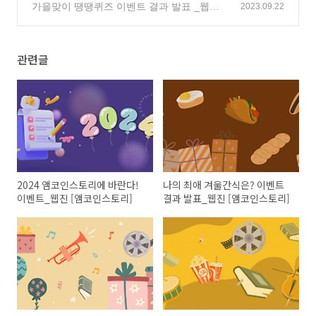
리]
가을맞이 땡땡퀴즈 이벤트 결과 발표 _웹진
(119)
2023.09.22
[앰코인스토리]
(1)
관련글
2024 앰코인스토리에 바란다!
나의 최애 겨울간식은? 이벤트
이벤트_웹진 [앰코인스토리]
결과 발표_웹진 [앰코인스토리]