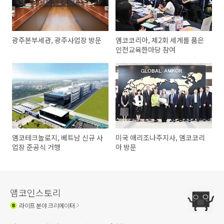
광주본부세관, 광주사업장 방문
앰코코리아, 제2회 세계를 품은
인천교육한마당 참여
앰코테크놀로지, 베트남 신규 사
미국 애리조나주지사, 앰코코리
업장 준공식 거행
아 방문
앰코인스토리
라이프
분야 크리에이터