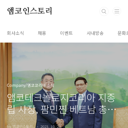
본문 바로가기
앰코인스토리
회사소식
채용
이벤트
사내방송
문화
Company/앰코코리아 소식
앰코테크놀로지코리아 지종
립 사장, 팜민찐 베트남 총리
접견
by 앰코인스토리..
2023. 10. 20.