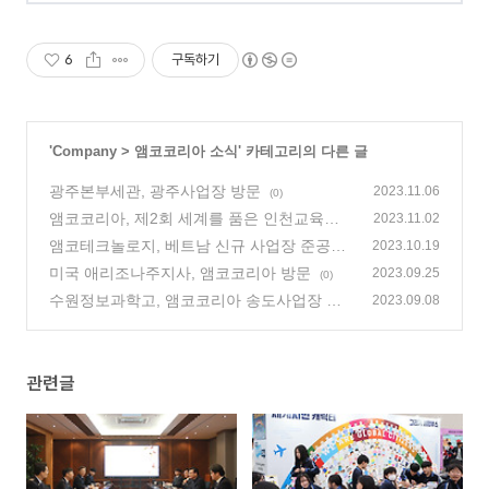
6
구독하기
'
Company
>
앰코코리아 소식
' 카테고리의 다른 글
광주본부세관, 광주사업장 방문
2023.11.06
(0)
앰코코리아, 제2회 세계를 품은 인천교육한
2023.11.02
마당 참여
앰코테크놀로지, 베트남 신규 사업장 준공식
(0)
2023.10.19
거행
미국 애리조나주지사, 앰코코리아 방문
(0)
2023.09.25
(0)
수원정보과학고, 앰코코리아 송도사업장 방
2023.09.08
문
(0)
관련글