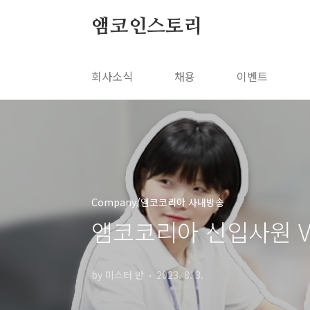
본문 바로가기
앰코인스토리
회사소식
채용
이벤트
Company/앰코코리아 사내방송
앰코코리아 신입사원 V
by 미스터 반
2023. 8. 3.