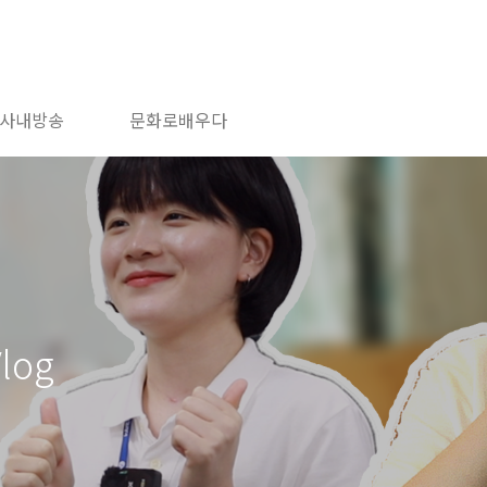
사내방송
문화로배우다
log