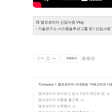
📺
앰코코리아 신입사원 Vlog
- 기술연구소 시스템솔루션그룹 편 / 신입사원 V
1
구독하기
'
Company
>
앰코코리아 사내방송
' 카테고리의 다
앰코코리아 브이로그 입사 2년차 메인트 편
(0)
앰코코리아 여름철 출근룩
(0)
앰코코리아 식목행사
(0)