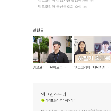
앰코코리아 신입사원 졸업축하단
(0)
앰코코리아 등산동호회 소식
(0)
관련글
앰코코리아 브이로그 입사 2년차 메인트 편
앰코코리아 여름철 출근룩
앰코인스토리
라이프
분야 크리에이터
앰코인스토리는 ‘Amkor 人 Story’와 ‘Amkor