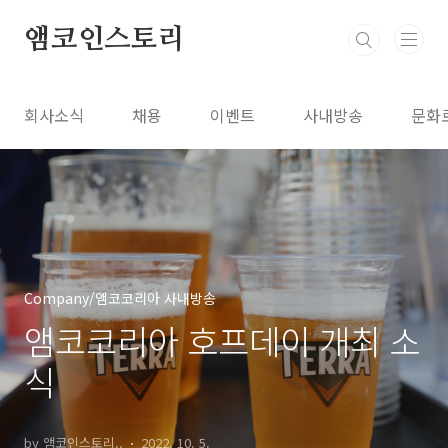
본문 바로가기
앰코인스토리
회사소식
채용
이벤트
사내방송
문화
Company/앰코코리아 사내방송
앰코코리아 호프데이 개최 소
식
by 앰코인스토리..
2022. 10. 5.