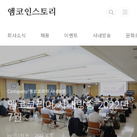
본문 바로가기
앰코인스토리
회사소식
채용
이벤트
사내방송
문화
Company/앰코코리아 사내방송
앰코코리아 사내방송 2022년
7월
by 미스터 반
2022. 8. 5.