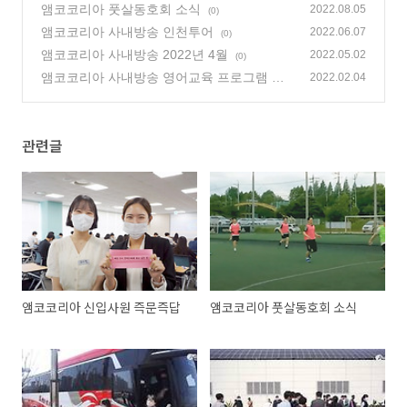
앰코코리아 풋살동호회 소식
2022.08.05
(0)
앰코코리아 사내방송 인천투어
2022.06.07
(0)
앰코코리아 사내방송 2022년 4월
2022.05.02
(0)
앰코코리아 사내방송 영어교육 프로그램 수
2022.02.04
강자 인터뷰
(0)
관련글
앰코코리아 신입사원 즉문즉답
앰코코리아 풋살동호회 소식