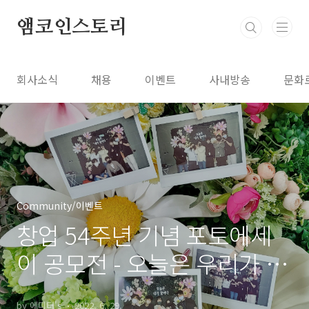
본문 바로가기
앰코인스토리
회사소식
채용
이벤트
사내방송
문화
Community/이벤트
창업 54주년 기념 포토에세
이 공모전 - 오늘은 우리가 꽃
이다
by 에디터's
2022. 6. 29.