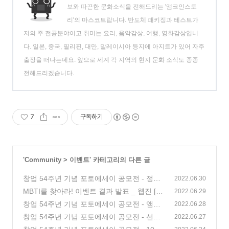
보와 따끈한 문화소식을 전해드리는 '앰코인스토
리'의 마스코트랍니다. 반도체 패키징과 테스트가
저의 주 전공분야이고 취미는 요리, 음악감상, 여행, 영화감상입니
다. 일본, 중국, 필리핀, 대만, 말레이시아 등지에 아지트가 있어 자주
출장을 떠나는데요. 앞으로 세계 각 지역의 현지 문화 소식도 종종
전해드리겠습니다.
7
구독하기
'
Community
>
이벤트
' 카테고리의 다른 글
창업 54주년 기념 포토에세이 공모전 - 정말
2022.06.30
딱 1년
MBTI를 찾아라! 이벤트 결과 발표 _ 웹진 [앰
(0)
2022.06.29
코인스토리]
창업 54주년 기념 포토에세이 공모전 - 앰코
(21)
2022.06.28
에서 만난 소중한 친구
창업 54주년 기념 포토에세이 공모전 - 선글
(0)
2022.06.27
라스 오총사 등장
(0)