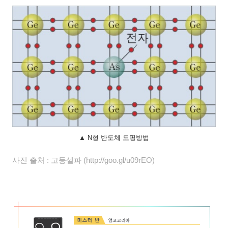
▲ N형 반도체 도핑방법
사진 출처 : 고등셀파 (http://goo.gl/u09rEO)