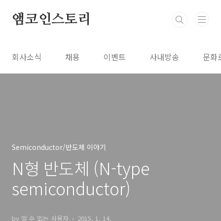
본문 바로가기
앰코인스토리
회사소식
채용
이벤트
사내방송
문화
Semiconductor/반도체 이야기
N형 반도체 (N-type
semiconductor)
by 알 수 없는 사용자
2015. 1. 14.