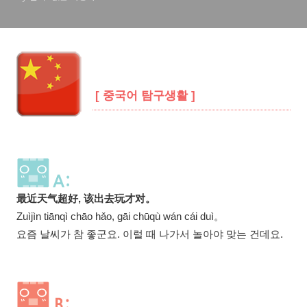
[ 중국어 탐구생활 ]
最近天气超好, 该出去玩才对。
Zuìjìn tiānqì chāo hǎo, gāi chūqù wán cái duì。
요즘 날씨가 참 좋군요. 이럴 때 나가서 놀아야 맞는 건데요.