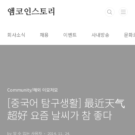
본문 바로가기
앰코인스토리
회사소식
채용
이벤트
사내방송
문화
Community/해외 이모저모
[중국어 탐구생활] 最近天气
超好 요즘 날씨가 참 좋다
by 알 수 없는 사용자
2014. 11. 24.