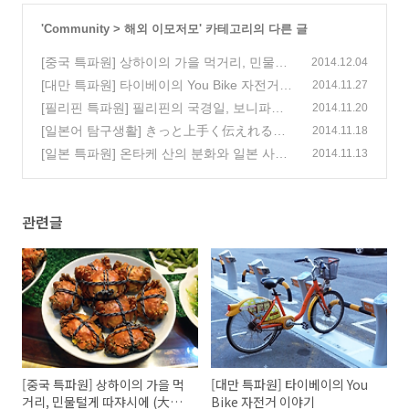
'
Community
>
해외 이모저모
' 카테고리의 다른 글
[중국 특파원] 상하이의 가을 먹거리, 민물털
2014.12.04
게 따쟈시에 (大闸蟹)
[대만 특파원] 타이베이의 You Bike 자전거
(1)
2014.11.27
이야기
[필리핀 특파원] 필리핀의 국경일, 보니파시
(0)
2014.11.20
오 데이 (Bonifacio Day)
[일본어 탐구생활] きっと上手く伝えれると
(0)
2014.11.18
思います 잘 될 겁니다
[일본 특파원] 온타케 산의 분화와 일본 사람
(0)
2014.11.13
들의 안전의식 (おんたけさん)
(0)
관련글
[중국 특파원] 상하이의 가을 먹
[대만 특파원] 타이베이의 You
거리, 민물털게 따쟈시에 (大闸
Bike 자전거 이야기