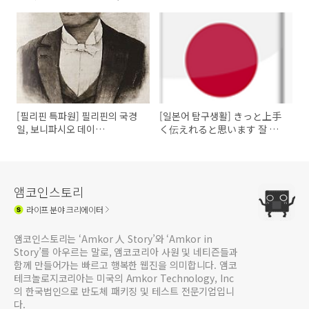
蟹)
[필리핀 특파원] 필리핀의 국경
[일본어 탐구생활] きっと上手
일, 보니파시오 데이
く伝えれると思います 잘 될
(Bonifacio Day)
겁니다
앰코인스토리
라이프
분야 크리에이터
앰코인스토리는 ‘Amkor 人 Story’와 ‘Amkor in
Story’를 아우르는 말로, 앰코코리아 사원 및 네티즌들과
함께 만들어가는 빠르고 행복한 웹진을 의미합니다. 앰코
테크놀로지코리아는 미국의 Amkor Technology, Inc
의 한국법인으로 반도체 패키징 및 테스트 전문기업입니
다.