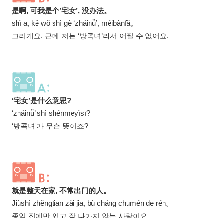
是啊, 可我是个’宅女’, 没办法。
shì ā, kě wǒ shì gè ‘zháinǚ’, méibànfǎ。
그러게요. 근데 저는 ‘방콕녀’라서 어쩔 수 없어요.
‘宅女’是什么意思?
‘zháinǚ’ shì shénmeyìsī?
‘방콕녀’가 무슨 뜻이죠?
就是整天在家, 不常出门的人。
Jiùshì zhěngtiān zài jiā, bù cháng chūmén de rén。
종일 집에만 있고 잘 나가지 않는 사람이요.