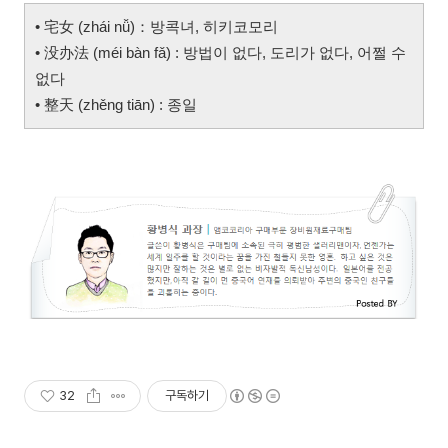
• 宅女 (zhái nǚ)：방콕녀, 히키코모리
• 没办法 (méi bàn fǎ) : 방법이 없다, 도리가 없다, 어쩔 수
없다
• 整天 (zhěng tiān) : 종일
32
구독하기