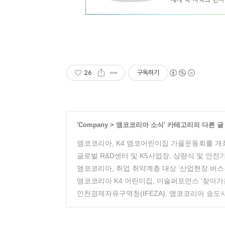
26
구독하기
'
Company
>
앰코코리아 소식
' 카테고리의 다른 글
앰코코리아, K4 앰코어린이집 가을운동회를 개
글로벌 R&D센터 및 K5사업장, 상량식 및 안전
앰코코리아, 취업 취약계층 대상 ‘산업현장 버스
앰코코리아 K4 어린이집, 미술퍼포먼스 '찾아가
인천경제자유구역청(IFEZA), 앰코코리아 송